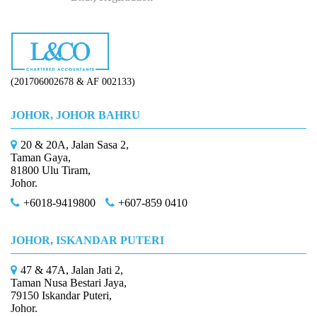
How to Start Up a Business in Malaysia？
(201706002678 & AF 002133)
JOHOR, JOHOR BAHRU
20 & 20A, Jalan Sasa 2,
Taman Gaya,
81800 Ulu Tiram,
Johor.
+6018-9419800
+607-859 0410
JOHOR, ISKANDAR PUTERI
47 & 47A, Jalan Jati 2,
Taman Nusa Bestari Jaya,
79150 Iskandar Puteri,
Johor.