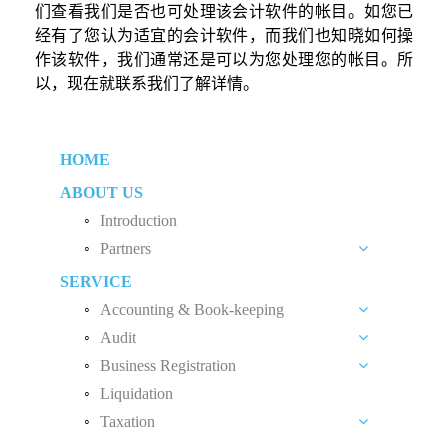
们查看我们是否也可处理该会计软件的帐目。如您已
经有了您认为适宜的会计软件，而我们也知晓如何操
作该软件，我们通常还是可以为您处理您的帐目。所
以，现在就联系我们了解详情。
HOME
ABOUT US
Introduction
Partners
SERVICE
Liew Chang Chee
Accounting & Book-keeping
Teng Kong Yang
Audit
Accounting and Book-keeping Services
Chin Xin Yee
Business Registration
Audit Introduction
Accounting Software
Liquidation
Private Limited Company (Sdn. Bhd.)
Audit Fees
Payroll
Taxation
Sole Proprietorship
Accounting Standard