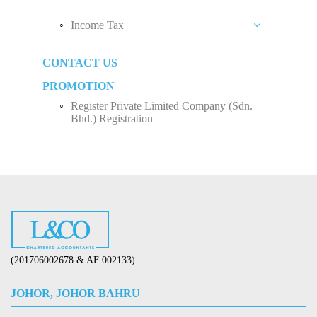
Private Limited Company (Sdn. Bhd.)
Why Do We Need Tax Consultants?
Monthly Tax Deduction (MTD)
Income Tax
Sole Proprietorship
Human Resources Development Fund (HRDF)
Business Income
Partnership
CONTACT US
How to Start Up a Business in Malaysia？
Employee Income Tax
Limited Company (Sdn. Bhd.)
PROMOTION
Register Private Limited Company (Sdn.
Bhd.) Registration
(201706002678 & AF 002133)
JOHOR, JOHOR BAHRU