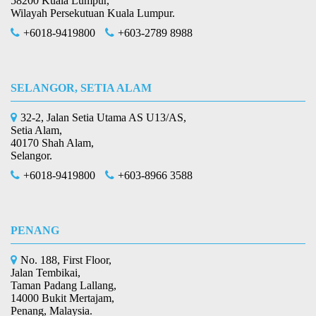
58200 Kuala Lumpur,
Wilayah Persekutuan Kuala Lumpur.
+6018-9419800
+603-2789 8988
SELANGOR, SETIA ALAM
32-2, Jalan Setia Utama AS U13/AS,
Setia Alam,
40170 Shah Alam,
Selangor.
+6018-9419800
+603-8966 3588
PENANG
No. 188, First Floor,
Jalan Tembikai,
Taman Padang Lallang,
14000 Bukit Mertajam,
Penang, Malaysia.