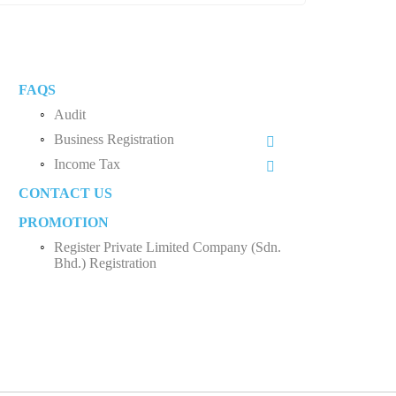
FAQS
Audit
Business Registration
Income Tax
Private Limited Company (Sdn. Bhd.)
CONTACT US
Business Income
Sole Proprietorship
PROMOTION
Employee Income Tax
Partnership
Register Private Limited Company (Sdn.
Limited Company (Sdn. Bhd.)
Bhd.) Registration