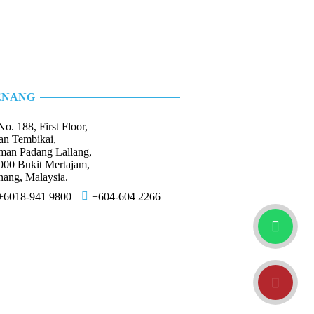
ENANG
No. 188, First Floor,
lan Tembikai,
man Padang Lallang,
000 Bukit Mertajam,
nang, Malaysia.
+6018-941 9800
+604-604 2266