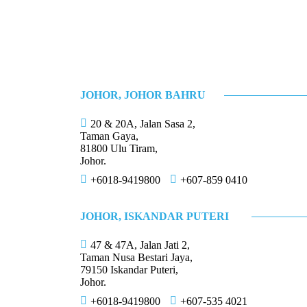
Income Tax Audit
Income Tax Incentive
Transfer Pricing
Withholding Tax
JOHOR, JOHOR BAHRU
Integrated Reporting Services
20 & 20A, Jalan Sasa 2,
Taman Gaya,
81800 Ulu Tiram,
Johor.
+6018-9419800
+607-859 0410
JOHOR, ISKANDAR PUTERI
47 & 47A, Jalan Jati 2,
Taman Nusa Bestari Jaya,
79150 Iskandar Puteri,
Johor.
+6018-9419800
+607-535 4021