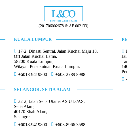
Five Factors to Consider When Hiring a Tax
Advisor
Monthly Tax Deduction (MTD)
Why Do We Need Tax Consultants?
Human Resources Development Fund (HRDF)
(201706002678 & AF 002133)
How to Start Up a Business in Malaysia？
KUALA LUMPUR
P
17-2, Dinasti Sentral, Jalan Kuchai Maju 18,
Off Jalan Kuchai Lama,
Ja
58200 Kuala Lumpur,
Ta
Wilayah Persekutuan Kuala Lumpur.
14
Pe
+6018-9419800
+603-2789 8988
SELANGOR, SETIA ALAM
32-2, Jalan Setia Utama AS U13/AS,
Setia Alam,
40170 Shah Alam,
Selangor.
+6018-9419800
+603-8966 3588