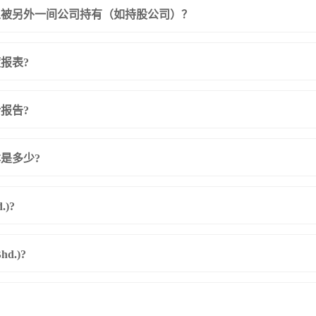
份是否可以被另外一间公司持有（如持股公司）？
度报表?
计报告?
资本是多少?
)?
d.)?