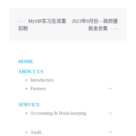
Post
⟵
MySIP实习生双重
2023年9月份 – 政府援
扣税
助金合集
⟶
navigation
HOME
ABOUT US
Introduction
Partners
Liew Chang Chee
SERVICE
Teng Kong Yang
Accounting & Book-keeping
Chin Xin Yee
Accounting and Book-keeping Services
Audit
Accounting Software