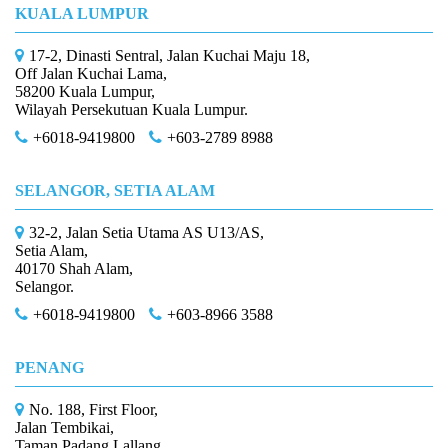
KUALA LUMPUR
17-2, Dinasti Sentral, Jalan Kuchai Maju 18,
Off Jalan Kuchai Lama,
58200 Kuala Lumpur,
Wilayah Persekutuan Kuala Lumpur.
+6018-9419800
+603-2789 8988
SELANGOR, SETIA ALAM
32-2, Jalan Setia Utama AS U13/AS,
Setia Alam,
40170 Shah Alam,
Selangor.
+6018-9419800
+603-8966 3588
PENANG
No. 188, First Floor,
Jalan Tembikai,
Taman Padang Lallang,