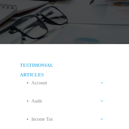
TESTIMONIAL
ARTICLES
Account
Benefit In Engaging Our Outsourced
Accounting Services
Audit
Tips To Reduce Audit Fee
Income Tax
What Determine Your Audit Fee?
Personal Tax Relief