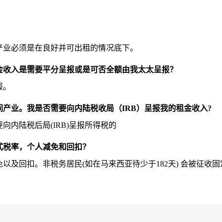
产业必须是在良好并可出租的情况底下。
金收入是需要平分呈报或是可否全额由我太太呈报？
报。
产业。我是否需要向内陆税收局（IRB）呈报我的租金收入?
内陆税后局(IRB)呈报所得税的
式税率，个人减免和回扣？
及回扣。非税务居民(如在马来西亚待少于182天) 会被征收固