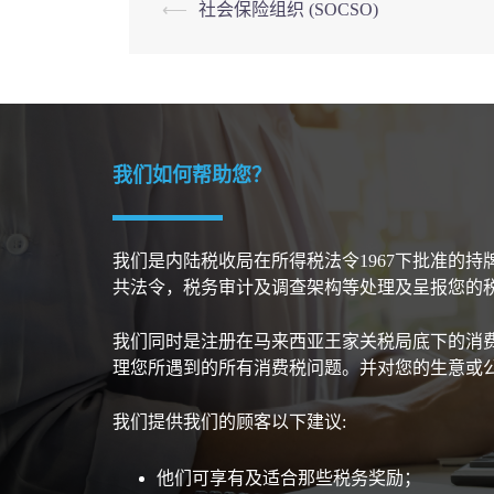
Post
⟵
社会保险组织 (SOCSO)
navigation
我们如何帮助您？
我们是内陆税收局在所得税法令1967下批准的
共法令，税务审计及调查架构等处理及呈报您的
我们同时是注册在马来西亚王家关税局底下的消
理您所遇到的所有消费税问题。并对您的生意或
我们提供我们的顾客以下建议:
他们可享有及适合那些税务奖励；