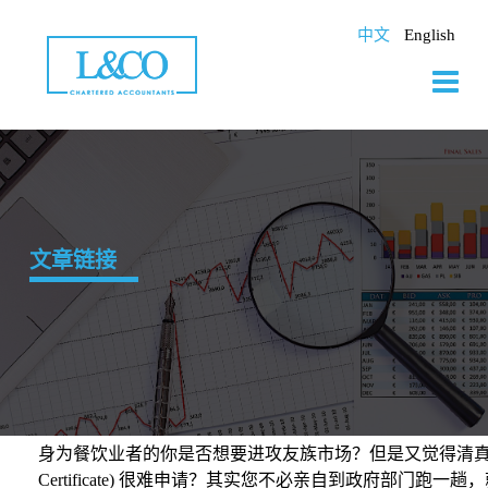
Skip
to
中文
English
content
文章链接
身为餐饮业者的你是否想要进攻友族市场？但是又觉得清真认证
Certificate) 很难申请？其实您不必亲自到政府部门跑一