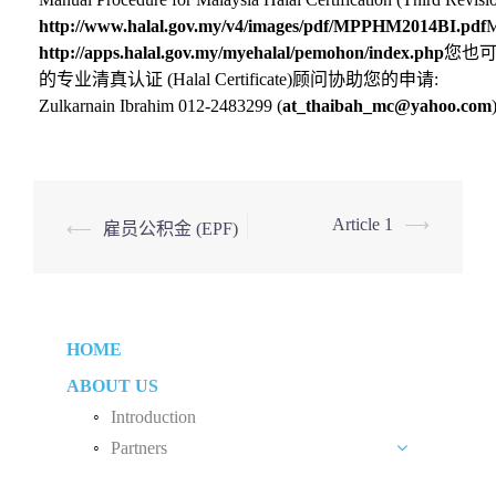
http://www.halal.gov.my/v4/images/pdf/MPPHM2014BI.pdf
http://apps.halal.gov.my/myehalal/pemohon/index.php
您也
的专业清真认证 (Halal Certificate)顾问协助您的申请:
Zulkarnain Ibrahim 012-2483299 (
at_thaibah_mc@yahoo.com
Post
Article 1
⟶
⟵
雇员公积金 (EPF)
navigation
HOME
ABOUT US
Introduction
Partners
Liew Chang Chee