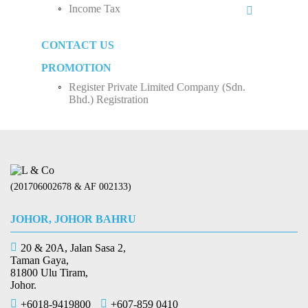
Monthly Tax Deduction (MTD)
Income Tax
Sole Proprietorship
Human Resources Development Fund (HRDF)
Business Income
Partnership
CONTACT US
How to Start Up a Business in Malaysia？
Employee Income Tax
Limited Company (Sdn. Bhd.)
PROMOTION
Register Private Limited Company (Sdn.
Bhd.) Registration
(201706002678 & AF 002133)
JOHOR, JOHOR BAHRU
20 & 20A, Jalan Sasa 2,
Taman Gaya,
81800 Ulu Tiram,
Johor.
+6018-9419800
+607-859 0410