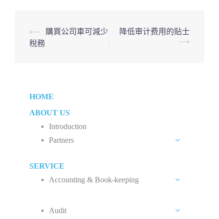
Post
⟵
購買公司車可減少
降低审计费用的贴士
⟶
稅務
navigation
HOME
ABOUT US
Introduction
Partners
Liew Chang Chee
SERVICE
Teng Kong Yang
Accounting & Book-keeping
Chin Xin Yee
Accounting and Book-keeping Services
Audit
Accounting Software