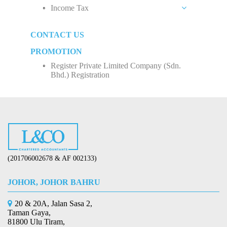
Monthly Tax Deduction (MTD)
Income Tax
Sole Proprietorship
Human Resources Development Fund (HRDF)
Business Income
Partnership
CONTACT US
How to Start Up a Business in Malaysia？
Employee Income Tax
Limited Company (Sdn. Bhd.)
PROMOTION
Register Private Limited Company (Sdn.
Bhd.) Registration
(201706002678 & AF 002133)
JOHOR, JOHOR BAHRU
20 & 20A, Jalan Sasa 2,
Taman Gaya,
81800 Ulu Tiram,