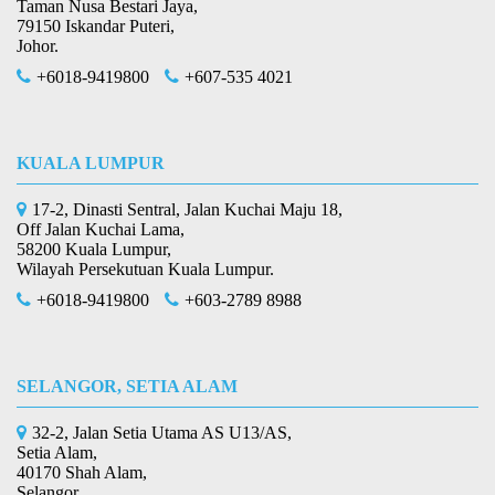
Taman Nusa Bestari Jaya,
79150 Iskandar Puteri,
Johor.
+6018-9419800
+607-535 4021
KUALA LUMPUR
17-2, Dinasti Sentral, Jalan Kuchai Maju 18,
Off Jalan Kuchai Lama,
58200 Kuala Lumpur,
Wilayah Persekutuan Kuala Lumpur.
+6018-9419800
+603-2789 8988
SELANGOR, SETIA ALAM
32-2, Jalan Setia Utama AS U13/AS,
Setia Alam,
40170 Shah Alam,
Selangor.