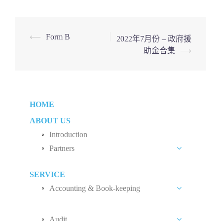
Post
⟵
Form B
2022年7月份 – 政府援
助金合集
⟶
navigation
HOME
ABOUT US
Introduction
Partners
Liew Chang Chee
SERVICE
Teng Kong Yang
Accounting & Book-keeping
Chin Xin Yee
Accounting and Book-keeping Services
Audit
Accounting Software