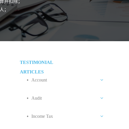
算并扣除；
人；
TESTIMONIAL
ARTICLES
Account
Benefit In Engaging Our Outsourced
Accounting Services
Audit
Tips To Reduce Audit Fee
Income Tax
What Determine Your Audit Fee?
Personal Tax Relief
Audit Exemption