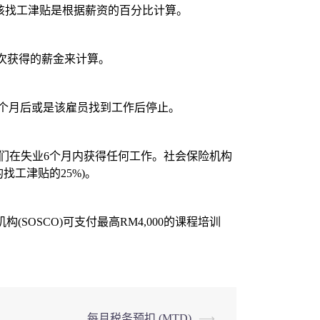
。该找工津贴是根据薪资的百分比计算。
次获得的薪金来计算。
将在六个月后或是该雇员找到工作后停止。
他们在失业6个月内获得任何工作。社会保险机构
找工津贴的25%)。
OSCO)可支付最高RM4,000的课程培训
每月税务预扣 (MTD)
⟶