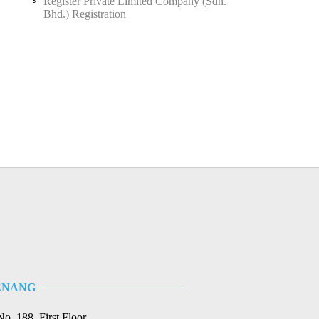
Register Private Limited Company (Sdn.
Bhd.) Registration
ENANG
No. 188, First Floor,