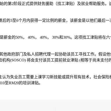
1日开始的第2阶段正式提供财务援助（找工津贴）及就业帮助服务
退后的3至6个月内获得一定比例的薪金，该薪金是以他们最后一
薪金的50%， 40%， 40%， 30%和30%。这项找工津贴
工并与其他政府部门及私人招聘代理一起协助该员工寻找工作。假设
机构(SOSCO) 将会支付该员工提前就业津贴 (相等于尚未支付的
主认为失业员工需要上课学习新技能或提升现有技术，社会保险机构(S
0至RM20的培训津贴。