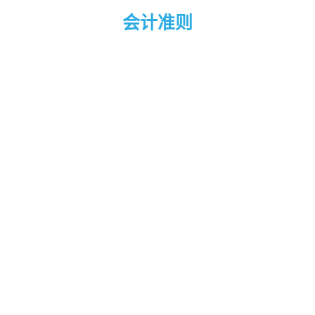
会计准则
简介
会计准则是财务报告的标准，也是公认会计原则（GAAP）
的来源。会计准则规定如何在财务报告中确认，计算，呈现
及披露交易和其他事项等。这些标准的目标是为了提供准确
的财务信息于投资者，放贷者，债权人，捐助者等以方便他
们做出更好的资源分配。
在马来西亚，会计准则是由马来西亚会计准则委员会
(MASB)发布的。它是根据1997年财务报告法令成立的独立
机构，主旨在制定和发布马来西亚会计和财务报告标准。
马来西亚有两个可以应用的准则:
MASB 批准的非私人实体会计准则