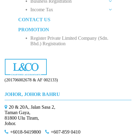
Business Registration
Tips For Income Tax Saving
in Every Company
Income Tax
Social Security Organization (SOCSO)
Rental Income
Private Limited Company (Sdn. Bhd.)
CONTACT US
Employment Insurance Scheme (EIS)
Business Income
Five Factors to Consider When Hiring a Tax
Sole Proprietorship
Advisor
PROMOTION
Monthly Tax Deduction (MTD)
Employee Income Tax
Partnership
Why Do We Need Tax Consultants?
Register Private Limited Company (Sdn.
Human Resources Development Fund (HRDF)
Limited Company (Sdn. Bhd.)
Bhd.) Registration
How to Start Up a Business in Malaysia？
(201706002678 & AF 002133)
JOHOR, JOHOR BAHRU
20 & 20A, Jalan Sasa 2,
Taman Gaya,
81800 Ulu Tiram,
Johor.
+6018-9419800
+607-859 0410