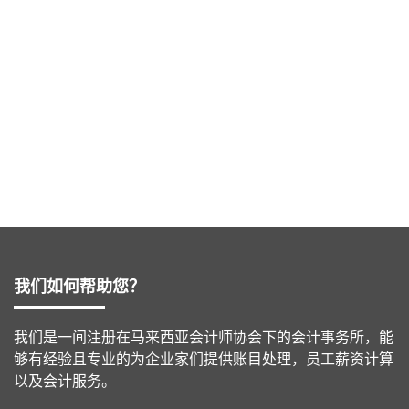
不是任何被证券委员会或马来西亚国家银行所管理的任何法
令要求准备或呈报任何财务报告的实体，子公司，联营公司
或是共同控制的实体。
不是2016年利息方案法令第2项所定义的管理公司，子公
司，联营公司或是共同控制的实体.
私人实体必须在整个财政年度都被定义为私人实体的，否则
该财政年度将无法被视为私人实体。
我们如何帮助您？
我们是一间注册在马来西亚会计师协会下的会计事务所，能
够有经验且专业的为企业家们提供账目处理，员工薪资计算
以及会计服务。