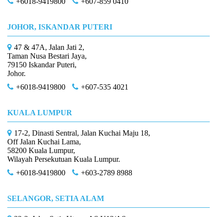
+6018-9419800
+607-859 0410
JOHOR, ISKANDAR PUTERI
47 & 47A, Jalan Jati 2,
Taman Nusa Bestari Jaya,
79150 Iskandar Puteri,
Johor.
+6018-9419800
+607-535 4021
KUALA LUMPUR
17-2, Dinasti Sentral, Jalan Kuchai Maju 18,
Off Jalan Kuchai Lama,
58200 Kuala Lumpur,
Wilayah Persekutuan Kuala Lumpur.
+6018-9419800
+603-2789 8988
SELANGOR, SETIA ALAM