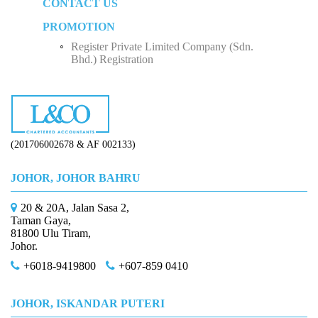
CONTACT US
Employment Insurance Scheme (EIS)
Business Income
Five Factors to Consider When Hiring a Tax
Sole Proprietorship
Advisor
PROMOTION
Monthly Tax Deduction (MTD)
Employee Income Tax
Partnership
Why Do We Need Tax Consultants?
Register Private Limited Company (Sdn.
Human Resources Development Fund (HRDF)
Limited Company (Sdn. Bhd.)
Bhd.) Registration
How to Start Up a Business in Malaysia？
(201706002678 & AF 002133)
JOHOR, JOHOR BAHRU
20 & 20A, Jalan Sasa 2,
Taman Gaya,
81800 Ulu Tiram,
Johor.
+6018-9419800
+607-859 0410
JOHOR, ISKANDAR PUTERI