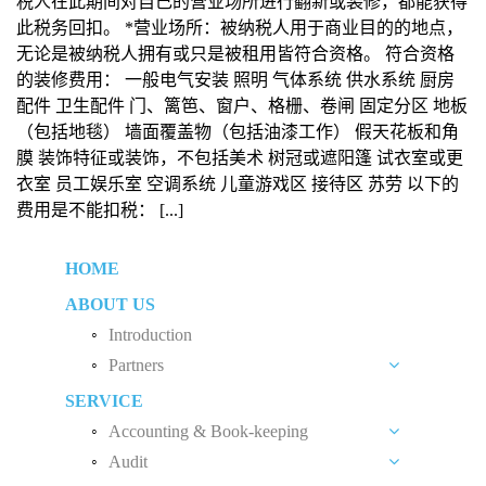
税人在此期间对自己的营业场所进行翻新或装修，都能获得
此税务回扣。 *营业场所：被纳税人用于商业目的的地点，
无论是被纳税人拥有或只是被租用皆符合资格。 符合资格
的装修费用： 一般电气安装 照明 气体系统 供水系统 厨房
配件 卫生配件 门、篱笆、窗户、格栅、卷闸 固定分区 地板
（包括地毯） 墙面覆盖物（包括油漆工作） 假天花板和角
膜 装饰特征或装饰，不包括美术 树冠或遮阳篷 试衣室或更
衣室 员工娱乐室 空调系统 儿童游戏区 接待区 苏劳 以下的
费用是不能扣税： [...]
HOME
ABOUT US
Introduction
Partners
SERVICE
Liew Chang Chee
Accounting & Book-keeping
Teng Kong Yang
Audit
Accounting and Book-keeping Services
Chin Xin Yee