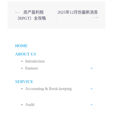
Post
⟵
房产盈利税
2025年12月份最新消息
⟶
（RPGT）全攻略
navigation
HOME
ABOUT US
Introduction
Partners
Liew Chang Chee
SERVICE
Teng Kong Yang
Accounting & Book-keeping
Chin Xin Yee
Accounting and Book-keeping Services
Audit
Accounting Software
Audit Introduction