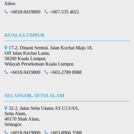
Johor.
+6018-9419800
+607-535 4021
KUALA LUMPUR
17-2, Dinasti Sentral, Jalan Kuchai Maju 18,
Off Jalan Kuchai Lama,
58200 Kuala Lumpur,
Wilayah Persekutuan Kuala Lumpur.
+6018-9419800
+603-2789 8988
SELANGOR, SETIA ALAM
32-2, Jalan Setia Utama AS U13/AS,
Setia Alam,
40170 Shah Alam,
Selangor.
+6018-9419800
+603-8966 3588