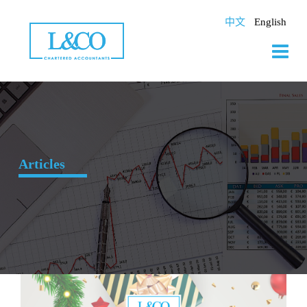
Skip
to
中文
English
content
Articles