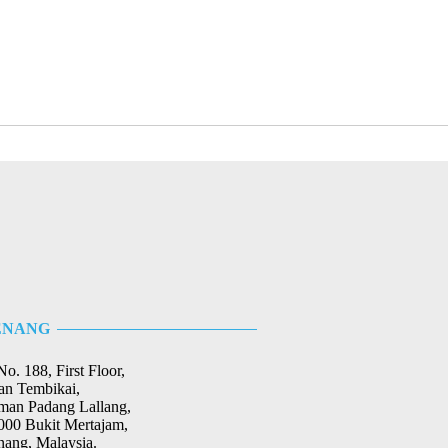
ENANG
No. 188, First Floor,
lan Tembikai,
man Padang Lallang,
000 Bukit Mertajam,
nang, Malaysia.