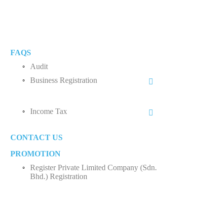
FAQS
Audit
Business Registration
Private Limited Company (Sdn. Bhd.)
Income Tax
Sole Proprietorship
Business Income
Partnership
CONTACT US
Employee Income Tax
Limited Company (Sdn. Bhd.)
PROMOTION
Register Private Limited Company (Sdn.
Bhd.) Registration