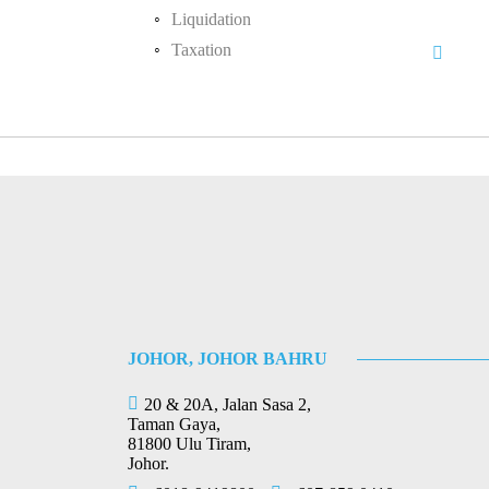
Liquidation
Sole Proprietorship
Taxation
Partnership
Malaysia Tax System
Limited Liability Partnership
Tax Planning
Income Tax Audit
Income Tax Incentive
Transfer Pricing
Withholding Tax
Integrated Reporting Services
JOHOR, JOHOR BAHRU
20 & 20A, Jalan Sasa 2,
Taman Gaya,
81800 Ulu Tiram,
Johor.