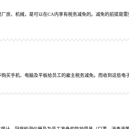
厂房、机械，是可以在CA内享有税务减免的。减免的前提是需要全
予购买手机、电脑及平板给员工的雇主税务减免。而收到这些电
温度计、冠病检测仪器及为员工准备的防护用具（口罩，消毒液