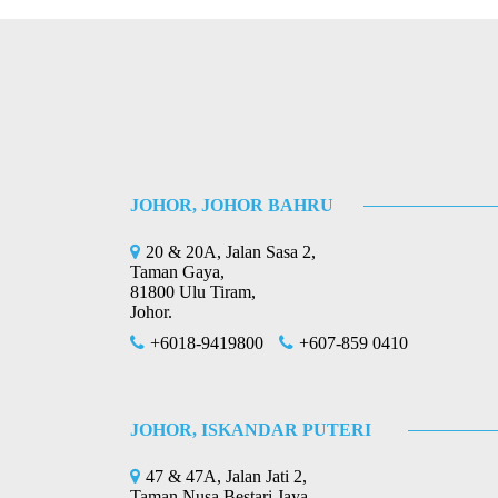
7. 如果我拥有合伙企业，我能只呈报Form
8. 如果我是私人有限公司（Sdn Bhd
9. 如果我填错报表，应该怎么做？
10.如果我错过呈报日期，是否可以在隔年
Post
⟵
2024年1月份最新消息
navigation