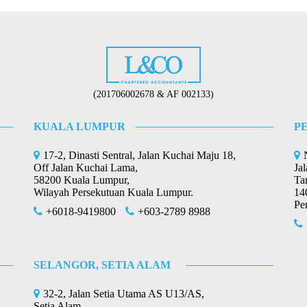
 P吗？
）的股东&董事，我应该呈报什么报表？
同时呈报2年的收入？