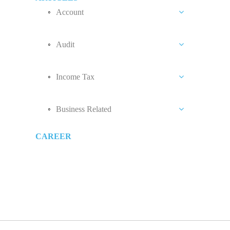
？
其是已向LHDN注册的民众）
亚有收入，我需要报税吗？
表？
该呈报Form BE及Form B？