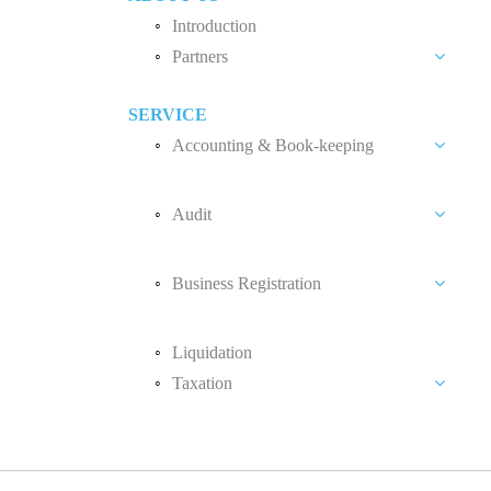
1. 在新加坡工作的马来西亚人需要报税吗
我们建议您向LHDN呈报您的收入为零（尤
2. 我不是马来西亚公民，但我在马来西
3.我需要呈报什么报表？
4. 什么收入需要报税？
5. 我有多个收入来源，我应该呈报什么报
6. 如果我有打工收入，也有独资企业，我是否应