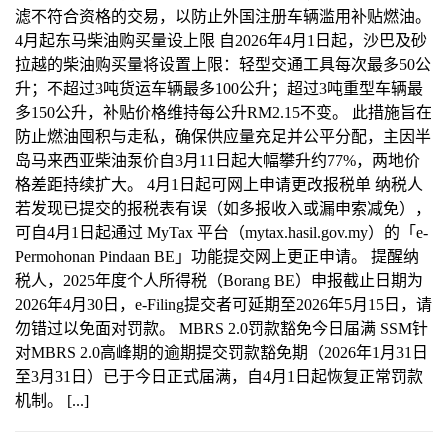
滤不符合资格的交易，以防止外国注册车辆滥用补贴燃油。
4月起东马柴油购买量设上限 自2026年4月1日起，沙巴及砂
拉越的柴油购买量将设置上限：轻型交通工具每次最多50公
升；不超过3吨货运车辆最多100公升；超过3吨重型车辆最
多150公升，补贴价格维持每公升RM2.15不变。 此措施旨在
防止燃油囤积与走私，确保供应量充足并公平分配，主因半
岛马来西亚柴油泵价自3月11日起大幅攀升约77%，两地价
格差距持续扩大。 4月1日起可网上申请更改报税单 纳税人
若发现已提交的报税表有误（如多报收入或漏申索减免），
可自4月1日起通过 MyTax 平台（mytax.hasil.gov.my）的「e-
Permohonan Pindaan BE」功能提交网上更正申请。 提醒纳
税人，2025年度个人所得税（Borang BE）申报截止日期为
2026年4月30日，e-Filing提交者可延期至2026年5月15日，请
勿错过以免面对罚款。 MBRS 2.0罚款豁免今日届满 SSM针
对MBRS 2.0高峰期的逾期提交罚款豁免期（2026年1月31日
至3月31日）已于今日正式届满，自4月1日起恢复正常罚款
机制。 [...]