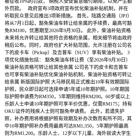
被征收10%的罚款， 纳税人受促留意缴付期限，以免产生额
外罚款。 政府宣布3项政府宣布优化柴油补贴机制，并在
听取民众意见后推出3项新措施。 首先，陆路交通局（JPJ）
将从7月1日起，豁免柴油车转让给亲属的手续费，最高可豁
免RM100，优惠期至2026年9月30日。 此外，柴油补贴资格
未来将允许转让给其他符合资格的亲属，相关细节将由政府
稍后公布。同时，政府也扩大补贴范围，允许注册在公司名
下的皮卡车（Pickup）及吉普车（SUV）享有柴油补贴。 3
项优化措施包括： 豁免柴油车转让费（至2026年9月30日）
柴油补贴资格可转让给其他亲属 公司名下的皮卡和吉普车
也可享有柴油补贴优化柴油补贴机制，柴油补贴资格可转让
给亲属 新版国际护照 大马移民局正式推出10年有效期国际
护照，民众即日起可选择申请5年或10年期护照。10年期国
际护照申请费为RM350，5年期则维持RM200。60岁或以上
乐龄人士申请10年期护照可享半价优惠，仅需RM175；持有
OKU证件的残疾人士则可豁免申请费。 此外，若遗失护
照，补办费用将根据护照有效期及补办次数而有所不同，其
中10年期护照补办费用最高可达RM1,350，5年期护照最高
则为RM1,200。乐龄人士、12岁以下儿童、海外就读大学生