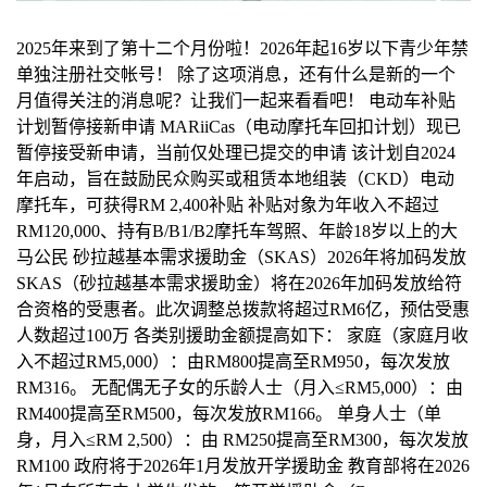
2025年来到了第十二个月份啦！2026年起16岁以下青少年禁
单独注册社交帐号！ 除了这项消息，还有什么是新的一个
月值得关注的消息呢？让我们一起来看看吧！ 电动车补贴
计划暂停接新申请 MARiiCas（电动摩托车回扣计划）现已
暂停接受新申请，当前仅处理已提交的申请 该计划自2024
年启动，旨在鼓励民众购买或租赁本地组装（CKD）电动
摩托车，可获得RM 2,400补贴 补贴对象为年收入不超过
RM120,000、持有B/B1/B2摩托车驾照、年龄18岁以上的大
马公民 砂拉越基本需求援助金（SKAS）2026年将加码发放
SKAS（砂拉越基本需求援助金）将在2026年加码发放给符
合资格的受惠者。此次调整总拨款将超过RM6亿，预估受惠
人数超过100万 各类别援助金额提高如下： 家庭（家庭月收
入不超过RM5,000）：由RM800提高至RM950，每次发放
RM316。 无配偶无子女的乐龄人士（月入≤RM5,000）：由
RM400提高至RM500，每次发放RM166。 单身人士（单
身，月入≤RM 2,500）：由 RM250提高至RM300，每次发放
RM100 政府将于2026年1月发放开学援助金 教育部将在2026