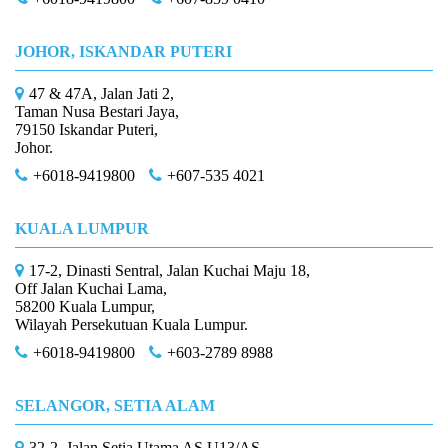
JOHOR, ISKANDAR PUTERI
47 & 47A, Jalan Jati 2,
Taman Nusa Bestari Jaya,
79150 Iskandar Puteri,
Johor.
+6018-9419800
+607-535 4021
KUALA LUMPUR
17-2, Dinasti Sentral, Jalan Kuchai Maju 18,
Off Jalan Kuchai Lama,
58200 Kuala Lumpur,
Wilayah Persekutuan Kuala Lumpur.
+6018-9419800
+603-2789 8988
SELANGOR, SETIA ALAM
32-2, Jalan Setia Utama AS U13/AS,