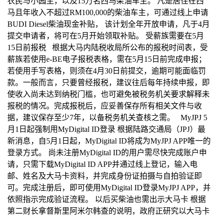
农民与小园主，以及15万名西马柴油车主。 凡是居住在西
马且年收入不超过RM100,000的柴油车主，可通过线上申请
BUDI Diesel柴油现金补贴， 该计划全年开放申请，凡于4月
提交申请者，将可在5月开始领取补贴。 受薪族需要在5月
15日前报税 根据大马内陆税收局所公布的报税时间表，受
薪族若使用e-BE电子报税表格，需在5月15日前完成申报；
若使用手写表格，则须在4月30日前提交，逾期可能面临罚
款。一般而言，只要曾经报税，建议往后每年持续申报，即
使收入尚未达到纳税门槛，也可避免被税务机关要求解释未
报税的情况。完成报税后，应妥善保存所有相关文件与收
据，建议保存至少7年，以备税务机关查核之需。 MyJPJ 5
月1日起强制用MyDigital ID登录 根据陆路交通局（JPJ）最
新消息，自5月1日起，MyDigital ID将成为MyJPJ APP唯一的
登录方式。 尚未注册MyDigital ID的用户需尽快完成账户申
请，只需下载MyDigital ID APP并通过线上登记，输入电
邮、姓名及大马卡资料，并完成身份证拍摄与自拍验证即
可。完成注册后，即可使用MyDigital ID登录MyJPJ APP，并
依照指示完成验证流程。 以后买柴油也需出示大马卡 根据
第二财长拿督斯里阿米尔韩查的说明，政府正研究以大马卡