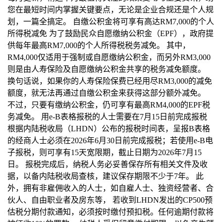
您在最短时间内掌握关键要点，无论是企业合规还是个人规
划，一篇全搞定。 自缴公积金将可享有高达RM7,000的个人
所得税减免 为了鼓励民众自愿缴纳公积金（EPF），政府提
供每年最高RM7,000的个人所得税税务减免。 其中，
RM4,000仅适用于强制或自愿缴纳公积金，而另外RM3,000
则是由人寿保险及自愿缴纳公积金共享的税务减免额度。
换句话说，如果你的人寿保险保费已经用尽RM3,000的减免
额度，就无法再通过自缴公积金来获得这部分额外减免。
不过，只要有缴纳公积金，仍可享有最高RM4,000的EPF税
务减免。 用e-B表格报税的人士需要在7月15日前完成报税
根据内陆税收局（LHDN）公布的报税时间表，呈报B表格
的经商人士必须在2026年6月30日前完成报税；若使用e-B电
子报税，则可享有15天宽限期，截止日期为2026年7月15
日。 报税完成后，纳税人务必妥善保存所有相关文件及收
据，以备内陆税收局查核，建议保存期限不少于7年。 此
外，拥有非雇佣收入的人士，如自雇人士、独资经营者、合
伙人、自由职业者及房东等， 若收到LHDN发出的CP500预
估税分期付款通知，必须按时缴付预扣税。任何逾期付款将