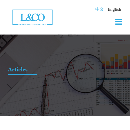
Skip
to
中文
English
content
Articles