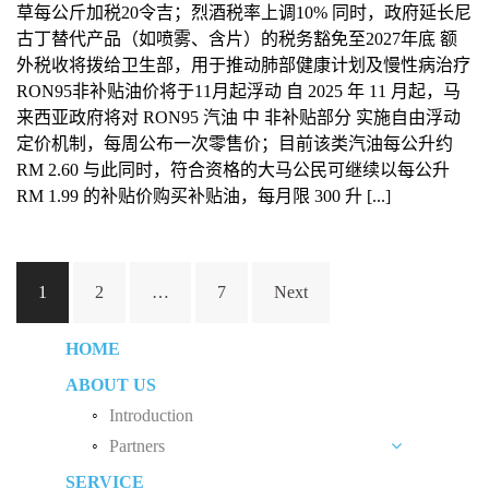
草每公斤加税20令吉；烈酒税率上调10% 同时，政府延长尼
古丁替代产品（如喷雾、含片）的税务豁免至2027年底 额
外税收将拨给卫生部，用于推动肺部健康计划及慢性病治疗
RON95非补贴油价将于11月起浮动 自 2025 年 11 月起，马
来西亚政府将对 RON95 汽油 中 非补贴部分 实施自由浮动
定价机制，每周公布一次零售价；目前该类汽油每公升约
RM 2.60 与此同时，符合资格的大马公民可继续以每公升
RM 1.99 的补贴价购买补贴油，每月限 300 升 [...]
Posts
1
2
…
7
Next
navigation
HOME
ABOUT US
Introduction
Partners
SERVICE
Liew Chang Chee