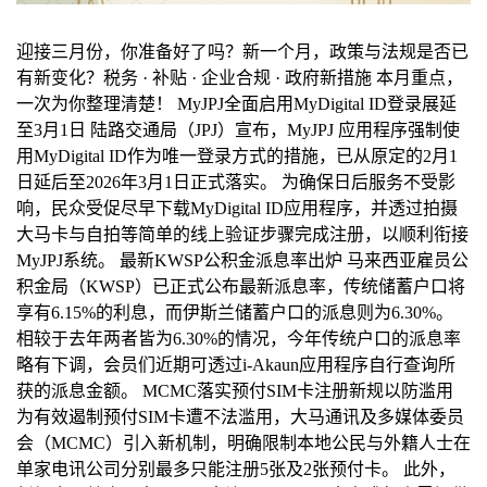
迎接三月份，你准备好了吗？新一个月，政策与法规是否已
有新变化？税务 · 补贴 · 企业合规 · 政府新措施 本月重点，
一次为你整理清楚！ MyJPJ全面启用MyDigital ID登录展延
至3月1日 陆路交通局（JPJ）宣布，MyJPJ 应用程序强制使
用MyDigital ID作为唯一登录方式的措施，已从原定的2月1
日延后至2026年3月1日正式落实。 为确保日后服务不受影
响，民众受促尽早下载MyDigital ID应用程序，并透过拍摄
大马卡与自拍等简单的线上验证步骤完成注册，以顺利衔接
MyJPJ系统。 最新KWSP公积金派息率出炉 马来西亚雇员公
积金局（KWSP）已正式公布最新派息率，传统储蓄户口将
享有6.15%的利息，而伊斯兰储蓄户口的派息则为6.30%。
相较于去年两者皆为6.30%的情况，今年传统户口的派息率
略有下调，会员们近期可透过i-Akaun应用程序自行查询所
获的派息金额。 MCMC落实预付SIM卡注册新规以防滥用
为有效遏制预付SIM卡遭不法滥用，大马通讯及多媒体委员
会（MCMC）引入新机制，明确限制本地公民与外籍人士在
单家电讯公司分别最多只能注册5张及2张预付卡。 此外，