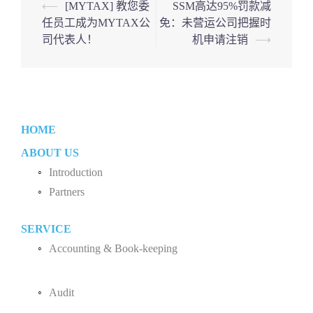
Post
⟵
[MYTAX] 教您委
SSM高达95%罚款减
任员工成为MYTAX公
免：未营运公司把握时
navigation
司代表人！
机申请注销
⟶
HOME
ABOUT US
Introduction
Partners
Liew Chang Chee
SERVICE
Teng Kong Yang
Accounting & Book-keeping
Chin Xin Yee
Accounting and Book-keeping Services
Audit
Accounting Software