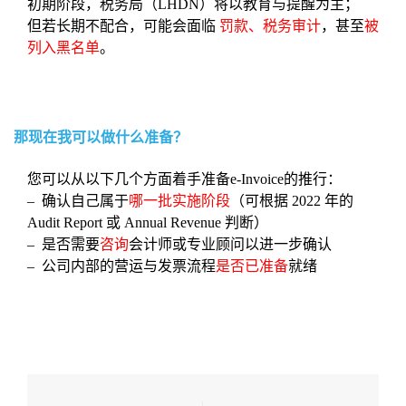
初期阶段，税务局（LHDN）将以教育与提醒为主；
但若长期不配合，可能会面临
罚款、税务审计
，甚至
被
列入黑名单
。
那现在我可以做什么准备？
您可以从以下几个方面着手准备e-Invoice的推行：
– 确认自己属于
哪一批实施阶段
（可根据 2022 年的
Audit Report 或 Annual Revenue 判断）
– 是否需要
咨询
会计师或专业顾问以进一步确认
– 公司内部的营运与发票流程
是否已准备
就绪