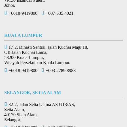
79150 Iskandar Puteri,
Johor.
+6018-9419800
+607-535 4021
KUALA LUMPUR
17-2, Dinasti Sentral, Jalan Kuchai Maju 18,
Off Jalan Kuchai Lama,
58200 Kuala Lumpur,
Wilayah Persekutuan Kuala Lumpur.
+6018-9419800
+603-2789 8988
SELANGOR, SETIA ALAM
32-2, Jalan Setia Utama AS U13/AS,
Setia Alam,
40170 Shah Alam,
Selangor.