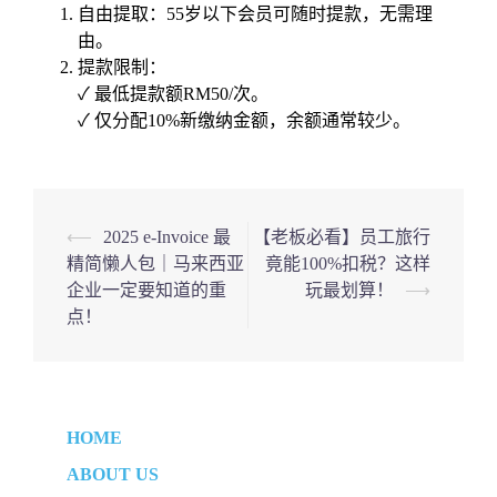
自由提取：55岁以下会员可随时提款，无需理
由。
提款限制：
✓ 最低提款额RM50/次。
✓ 仅分配10%新缴纳金额，余额通常较少。
Post
⟵
2025 e-Invoice 最
【老板必看】员工旅行
精简懒人包｜马来西亚
竟能100%扣税？这样
navigation
企业一定要知道的重
玩最划算！
⟶
点！
HOME
ABOUT US