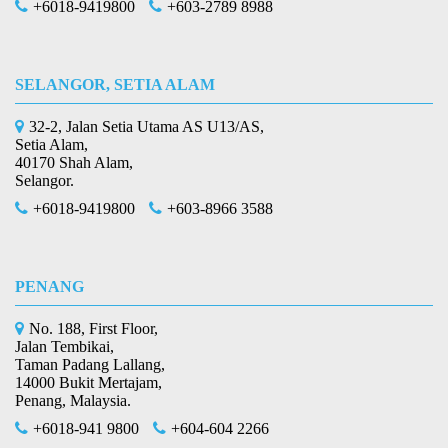
+6018-9419800
+603-2789 8988
SELANGOR, SETIA ALAM
32-2, Jalan Setia Utama AS U13/AS,
Setia Alam,
40170 Shah Alam,
Selangor.
+6018-9419800
+603-8966 3588
PENANG
No. 188, First Floor,
Jalan Tembikai,
Taman Padang Lallang,
14000 Bukit Mertajam,
Penang, Malaysia.
+6018-941 9800
+604-604 2266