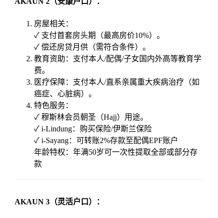
AKAUN 2（安康户口）：
房屋相关：
✓ 支付首套房头期（最高房价10%）。
✓ 偿还房贷月供（需符合条件）。
教育资助：支付本人/配偶/子女国内外高等教育学
费。
医疗保障：支付本人/直系亲属重大疾病治疗（如
癌症、心脏病）。
特色服务：
✓ 穆斯林会员朝圣（Hajj）用途。
✓ i-Lindung：购买保险/伊斯兰保险
✓ i-Sayang：可转账2%存款至配偶EPF账户
年龄特权：年满50岁可一次性提取全部或部分存
款
AKAUN 3（灵活户口）：