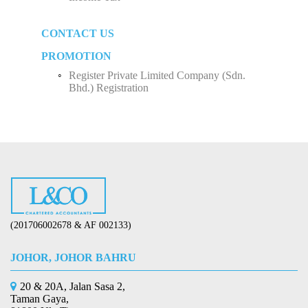
Human Resources Development Fund (HRDF)
Business Income
Partnership
CONTACT US
How to Start Up a Business in Malaysia？
Employee Income Tax
Limited Company (Sdn. Bhd.)
PROMOTION
Register Private Limited Company (Sdn.
Bhd.) Registration
(201706002678 & AF 002133)
JOHOR, JOHOR BAHRU
20 & 20A, Jalan Sasa 2,
Taman Gaya,