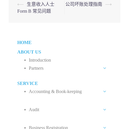
Post
⟵
生意收入人士
公司坏账处理指南
⟶
Form B 常见问题
navigation
HOME
ABOUT US
Introduction
Partners
Liew Chang Chee
SERVICE
Teng Kong Yang
Accounting & Book-keeping
Chin Xin Yee
Accounting and Book-keeping Services
Audit
Accounting Software
Audit Introduction
Payroll
Business Registration
Audit Fees