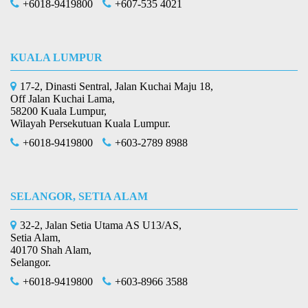
+6018-9419800
+607-535 4021
KUALA LUMPUR
17-2, Dinasti Sentral, Jalan Kuchai Maju 18,
Off Jalan Kuchai Lama,
58200 Kuala Lumpur,
Wilayah Persekutuan Kuala Lumpur.
+6018-9419800
+603-2789 8988
SELANGOR, SETIA ALAM
32-2, Jalan Setia Utama AS U13/AS,
Setia Alam,
40170 Shah Alam,
Selangor.
+6018-9419800
+603-8966 3588