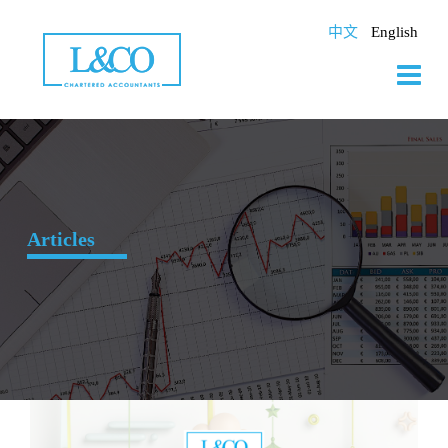
Skip
to
中文
English
content
Articles