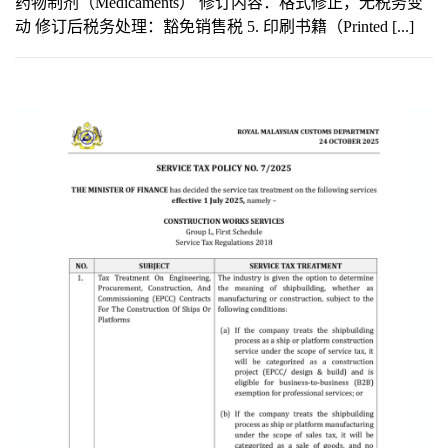
药物制剂（Medicaments） 修订内容：格式修正，无税务变
动 修订后税务处理：豁免销售税 5. 印刷书籍（Printed [...]