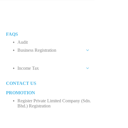
FAQS
Audit
Business Registration
Private Limited Company (Sdn. Bhd.)
Income Tax
Sole Proprietorship
Business Income
Partnership
CONTACT US
Employee Income Tax
Limited Company (Sdn. Bhd.)
PROMOTION
Register Private Limited Company (Sdn.
Bhd.) Registration