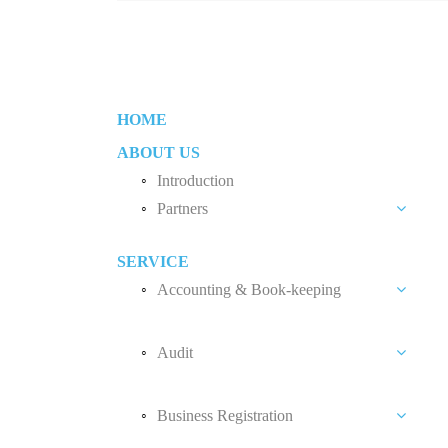
HOME
ABOUT US
Introduction
Partners
Liew Chang Chee
SERVICE
Teng Kong Yang
Accounting & Book-keeping
Chin Xin Yee
Accounting and Book-keeping Services
Audit
Accounting Software
Audit Introduction
Payroll
Business Registration
Audit Fees
Accounting Standard