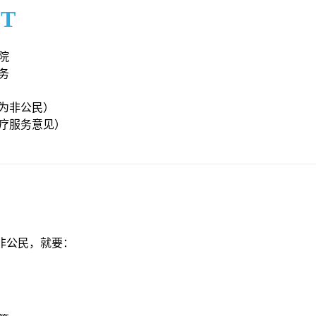
T
院
务
为非公民）
疗服务意见）
给非公民，就要：