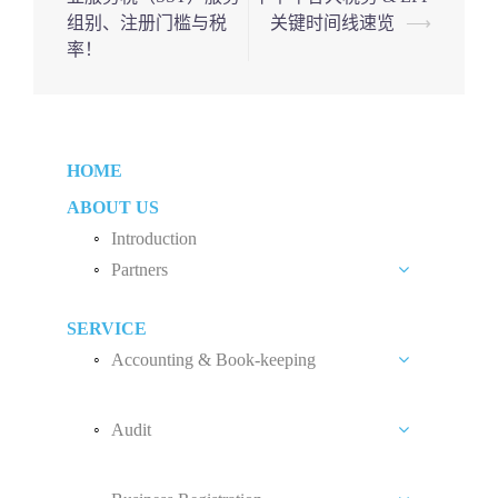
navigation
组别、注册门槛与税
关键时间线速览
⟶
率！
HOME
ABOUT US
Introduction
Partners
Liew Chang Chee
SERVICE
Teng Kong Yang
Accounting & Book-keeping
Chin Xin Yee
Accounting and Book-keeping Services
Audit
Accounting Software
Audit Introduction
Payroll