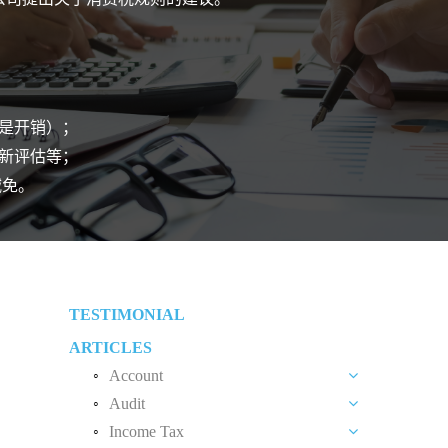
是开销）；
新评估等；
减免。
TESTIMONIAL
ARTICLES
Account
Audit
Benefit In Engaging Our Outsourced
Accounting Services
Income Tax
Tips To Reduce Audit Fee