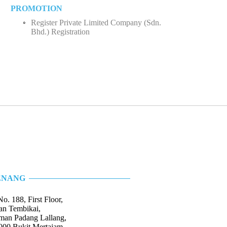
PROMOTION
Employee Income Tax
Partnership
Register Private Limited Company (Sdn.
Limited Company (Sdn. Bhd.)
Bhd.) Registration
ENANG
No. 188, First Floor,
lan Tembikai,
man Padang Lallang,
000 Bukit Mertajam,